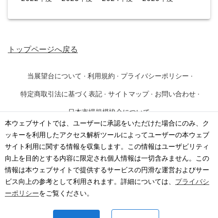
トップページ
へ戻る
当展望台について
·
利用規約
·
プライバシーポリシー
·
特定商取引法に基づく表記
·
サイトマップ
·
お問い合わせ
·
日本市場規模協会について
本ウェブサイトでは、ユーザーに承認をいただけた場合にのみ、ク
ッキーを利用したアクセス解析ツールによってユーザーの本ウェブ
©
2026
·
一般社団法人 日本市場規模協会
サイト利用に関する情報を収集します。この情報はユーザビリティ
向上を目的とする内容に限定され個人情報は一切含みません。この
情報は本ウェブサイトで提供するサービスの円滑な運営およびサー
ビス向上の参考として利用されます。詳細については、
プライバシ
ーポリシー
をご覧ください。