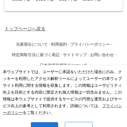
トップページ
へ戻る
当展望台について
·
利用規約
·
プライバシーポリシー
·
特定商取引法に基づく表記
·
サイトマップ
·
お問い合わせ
·
日本市場規模協会について
本ウェブサイトでは、ユーザーに承認をいただけた場合にのみ、ク
ッキーを利用したアクセス解析ツールによってユーザーの本ウェブ
©
2026
·
一般社団法人 日本市場規模協会
サイト利用に関する情報を収集します。この情報はユーザビリティ
向上を目的とする内容に限定され個人情報は一切含みません。この
情報は本ウェブサイトで提供するサービスの円滑な運営およびサー
ビス向上の参考として利用されます。詳細については、
プライバシ
ーポリシー
をご覧ください。