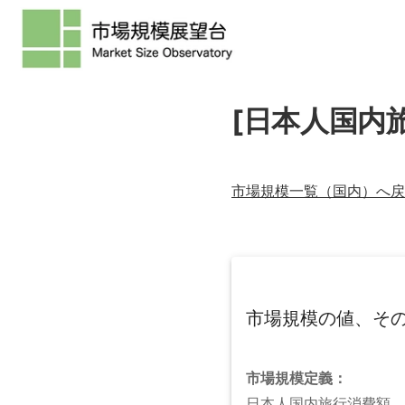
[日本人国内
市場規模一覧（
国内
）へ戻
市場規模の値、そ
市場規模
定義：
日本人国内旅行消費額