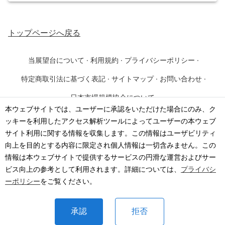
トップページ
へ戻る
当展望台について
·
利用規約
·
プライバシーポリシー
·
特定商取引法に基づく表記
·
サイトマップ
·
お問い合わせ
·
日本市場規模協会について
本ウェブサイトでは、ユーザーに承認をいただけた場合にのみ、ク
ッキーを利用したアクセス解析ツールによってユーザーの本ウェブ
©
2026
·
一般社団法人 日本市場規模協会
サイト利用に関する情報を収集します。この情報はユーザビリティ
向上を目的とする内容に限定され個人情報は一切含みません。この
情報は本ウェブサイトで提供するサービスの円滑な運営およびサー
ビス向上の参考として利用されます。詳細については、
プライバシ
ーポリシー
をご覧ください。
承認
拒否