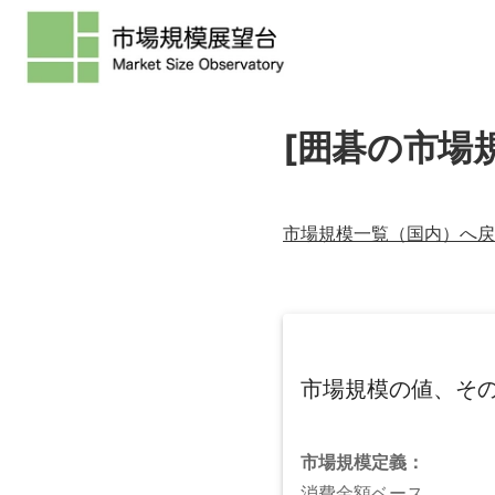
[囲碁の市場
市場規模一覧（
国内
）へ戻
市場規模の値、そ
市場規模
定義：
消費金額ベース