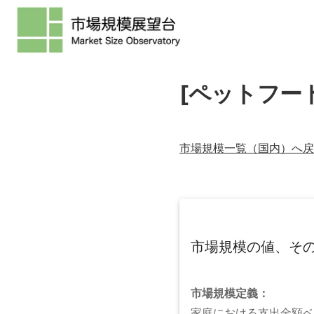
[ペットフード
市場規模一覧（
国内
）へ戻
市場規模の値、そ
市場規模
定義：
家庭における支出金額ベ