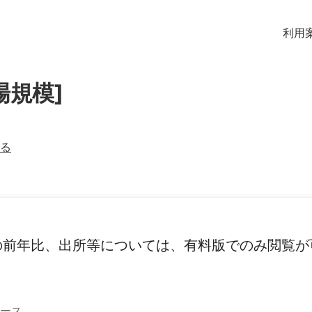
利用
場規模]
る
の前年比、出所等については、有料版でのみ閲覧が
ース