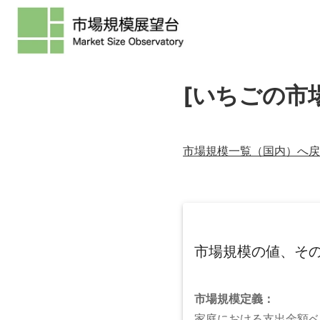
[いちごの市
市場規模一覧（
国内
）へ戻
市場規模の値、そ
市場規模
定義：
家庭における支出金額ベ