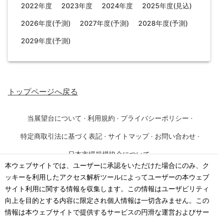
2022年度
2023年度
2024年度
2025年度(見込)
2026年度(予測)
2027年度(予測)
2028年度(予測)
2029年度(予測)
トップページ
へ戻る
当展望台について
·
利用規約
·
プライバシーポリシー
·
特定商取引法に基づく表記
·
サイトマップ
·
お問い合わせ
·
日本市場規模協会について
本ウェブサイトでは、ユーザーに承認をいただけた場合にのみ、ク
ッキーを利用したアクセス解析ツールによってユーザーの本ウェブ
©
2026
·
一般社団法人 日本市場規模協会
サイト利用に関する情報を収集します。この情報はユーザビリティ
向上を目的とする内容に限定され個人情報は一切含みません。この
情報は本ウェブサイトで提供するサービスの円滑な運営およびサー