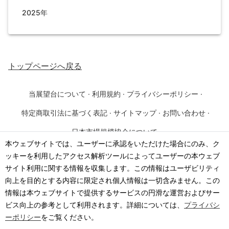
2025年
トップページ
へ戻る
当展望台について
·
利用規約
·
プライバシーポリシー
·
特定商取引法に基づく表記
·
サイトマップ
·
お問い合わせ
·
日本市場規模協会について
本ウェブサイトでは、ユーザーに承認をいただけた場合にのみ、ク
ッキーを利用したアクセス解析ツールによってユーザーの本ウェブ
©
2026
·
一般社団法人 日本市場規模協会
サイト利用に関する情報を収集します。この情報はユーザビリティ
向上を目的とする内容に限定され個人情報は一切含みません。この
情報は本ウェブサイトで提供するサービスの円滑な運営およびサー
ビス向上の参考として利用されます。詳細については、
プライバシ
ーポリシー
をご覧ください。