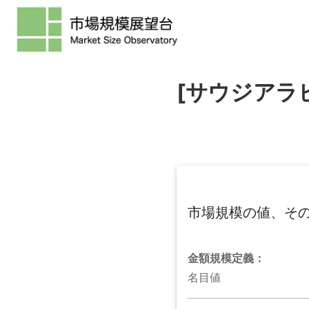
[サウジアラ
市場規模の値、そ
金額規模
定義：
名目値