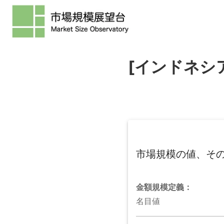
[インドネシ
市場規模の値、そ
金額規模
定義：
名目値