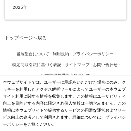
2025年
トップページ
へ戻る
当展望台について
·
利用規約
·
プライバシーポリシー
·
特定商取引法に基づく表記
·
サイトマップ
·
お問い合わせ
·
日本市場規模協会について
本ウェブサイトでは、ユーザーに承認をいただけた場合にのみ、ク
ッキーを利用したアクセス解析ツールによってユーザーの本ウェブ
©
2026
·
一般社団法人 日本市場規模協会
サイト利用に関する情報を収集します。この情報はユーザビリティ
向上を目的とする内容に限定され個人情報は一切含みません。この
情報は本ウェブサイトで提供するサービスの円滑な運営およびサー
ビス向上の参考として利用されます。詳細については、
プライバシ
ーポリシー
をご覧ください。