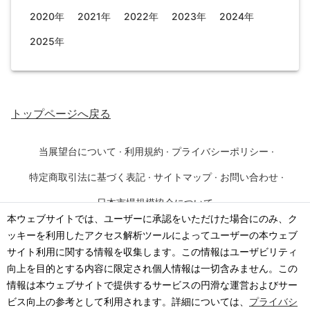
2020年
2021年
2022年
2023年
2024年
2025年
トップページ
へ戻る
当展望台について
·
利用規約
·
プライバシーポリシー
·
特定商取引法に基づく表記
·
サイトマップ
·
お問い合わせ
·
日本市場規模協会について
本ウェブサイトでは、ユーザーに承認をいただけた場合にのみ、ク
ッキーを利用したアクセス解析ツールによってユーザーの本ウェブ
©
2026
·
一般社団法人 日本市場規模協会
サイト利用に関する情報を収集します。この情報はユーザビリティ
向上を目的とする内容に限定され個人情報は一切含みません。この
情報は本ウェブサイトで提供するサービスの円滑な運営およびサー
ビス向上の参考として利用されます。詳細については、
プライバシ