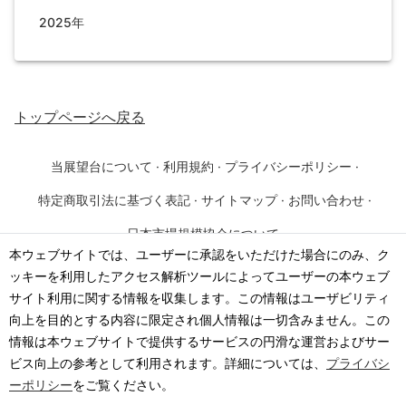
2025年
トップページ
へ戻る
当展望台について
·
利用規約
·
プライバシーポリシー
·
特定商取引法に基づく表記
·
サイトマップ
·
お問い合わせ
·
日本市場規模協会について
本ウェブサイトでは、ユーザーに承認をいただけた場合にのみ、ク
ッキーを利用したアクセス解析ツールによってユーザーの本ウェブ
©
2026
·
一般社団法人 日本市場規模協会
サイト利用に関する情報を収集します。この情報はユーザビリティ
向上を目的とする内容に限定され個人情報は一切含みません。この
情報は本ウェブサイトで提供するサービスの円滑な運営およびサー
ビス向上の参考として利用されます。詳細については、
プライバシ
ーポリシー
をご覧ください。