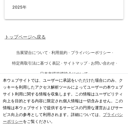
2025年
トップページ
へ戻る
当展望台について
·
利用規約
·
プライバシーポリシー
·
特定商取引法に基づく表記
·
サイトマップ
·
お問い合わせ
·
日本市場規模協会について
本ウェブサイトでは、ユーザーに承認をいただけた場合にのみ、ク
ッキーを利用したアクセス解析ツールによってユーザーの本ウェブ
©
2026
·
一般社団法人 日本市場規模協会
サイト利用に関する情報を収集します。この情報はユーザビリティ
向上を目的とする内容に限定され個人情報は一切含みません。この
情報は本ウェブサイトで提供するサービスの円滑な運営およびサー
ビス向上の参考として利用されます。詳細については、
プライバシ
ーポリシー
をご覧ください。