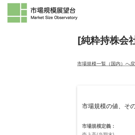
[純粋持株会
市場規模一覧（
国内
）へ戻
市場規模の値、そ
市場規模
定義：
売上高(当期末)