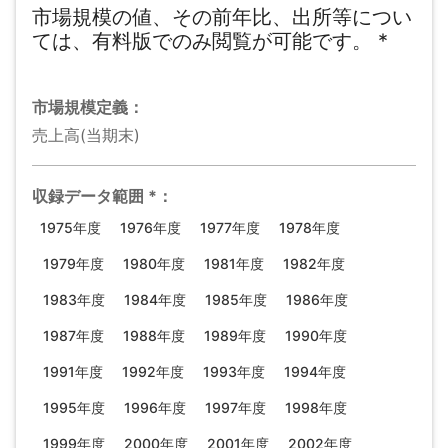
市場規模の値、その前年比、出所等につい
ては、有料版でのみ閲覧が可能です。
*
市場規模
定義：
売上高(当期末)
収録データ範囲
*
：
1975年度
1976年度
1977年度
1978年度
1979年度
1980年度
1981年度
1982年度
1983年度
1984年度
1985年度
1986年度
1987年度
1988年度
1989年度
1990年度
1991年度
1992年度
1993年度
1994年度
1995年度
1996年度
1997年度
1998年度
1999年度
2000年度
2001年度
2002年度