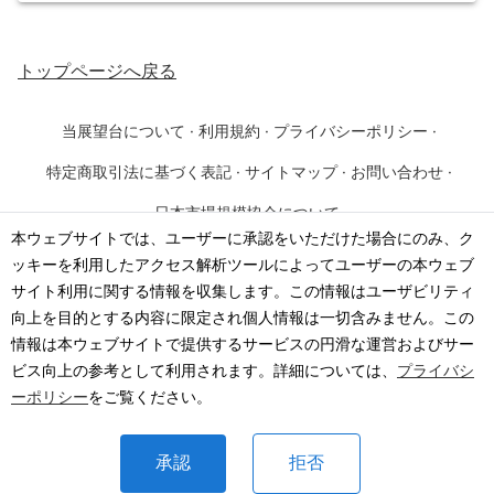
トップページ
へ戻る
当展望台について
·
利用規約
·
プライバシーポリシー
·
特定商取引法に基づく表記
·
サイトマップ
·
お問い合わせ
·
日本市場規模協会について
本ウェブサイトでは、ユーザーに承認をいただけた場合にのみ、ク
ッキーを利用したアクセス解析ツールによってユーザーの本ウェブ
©
2026
·
一般社団法人 日本市場規模協会
サイト利用に関する情報を収集します。この情報はユーザビリティ
向上を目的とする内容に限定され個人情報は一切含みません。この
情報は本ウェブサイトで提供するサービスの円滑な運営およびサー
ビス向上の参考として利用されます。詳細については、
プライバシ
ーポリシー
をご覧ください。
承認
拒否