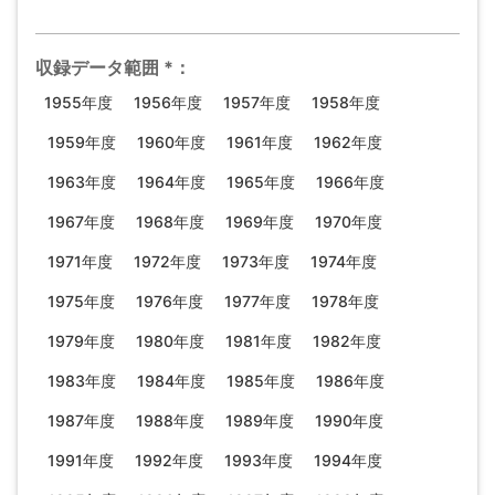
収録データ範囲
*
：
1955年度
1956年度
1957年度
1958年度
1959年度
1960年度
1961年度
1962年度
1963年度
1964年度
1965年度
1966年度
1967年度
1968年度
1969年度
1970年度
1971年度
1972年度
1973年度
1974年度
1975年度
1976年度
1977年度
1978年度
1979年度
1980年度
1981年度
1982年度
1983年度
1984年度
1985年度
1986年度
1987年度
1988年度
1989年度
1990年度
1991年度
1992年度
1993年度
1994年度