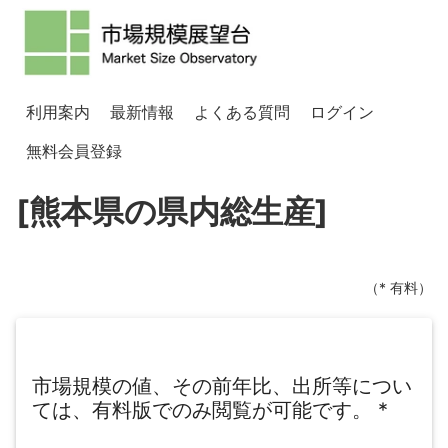
利用案内
最新情報
よくある質問
ログイン
無料会員登録
[熊本県の県内総生産]
（* 有料）
市場規模の値、その前年比、出所等につい
ては、有料版でのみ閲覧が可能です。
*