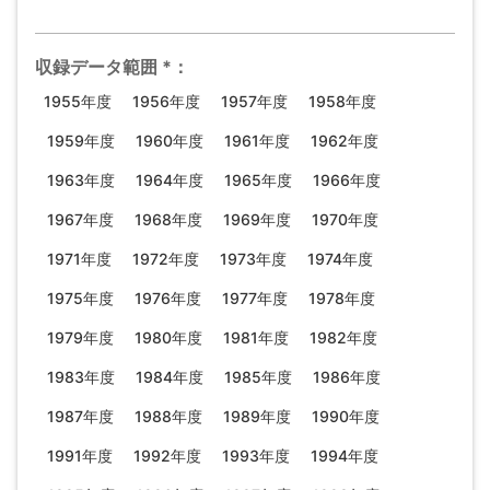
収録データ範囲
*
：
1955年度
1956年度
1957年度
1958年度
1959年度
1960年度
1961年度
1962年度
1963年度
1964年度
1965年度
1966年度
1967年度
1968年度
1969年度
1970年度
1971年度
1972年度
1973年度
1974年度
1975年度
1976年度
1977年度
1978年度
1979年度
1980年度
1981年度
1982年度
1983年度
1984年度
1985年度
1986年度
1987年度
1988年度
1989年度
1990年度
1991年度
1992年度
1993年度
1994年度