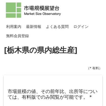
利用案内
最新情報
よくある質問
ログイン
無料会員登録
[栃木県の県内総生産]
（* 有料）
市場規模の値、その前年比、出所等につい
ては、有料版でのみ閲覧が可能です。
*