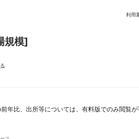
利用
場規模]
る
の前年比、出所等については、有料版でのみ閲覧が
ース