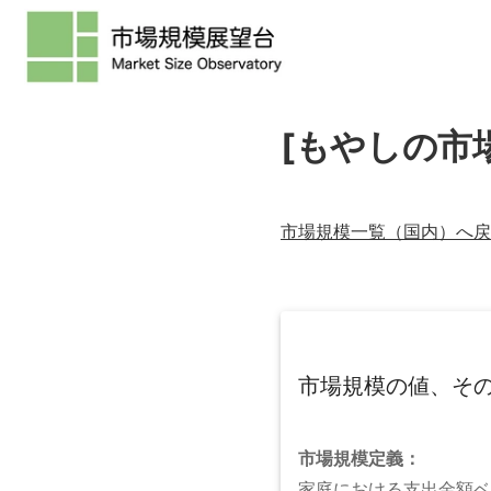
[もやしの市
市場規模一覧（
国内
）へ戻
市場規模の値、そ
市場規模
定義：
家庭における支出金額ベ