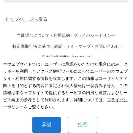
トップページ
へ戻る
当展望台について
·
利用規約
·
プライバシーポリシー
·
特定商取引法に基づく表記
·
サイトマップ
·
お問い合わせ
·
日本市場規模協会について
本ウェブサイトでは、ユーザーに承認をいただけた場合にのみ、ク
ッキーを利用したアクセス解析ツールによってユーザーの本ウェブ
©
2026
·
一般社団法人 日本市場規模協会
サイト利用に関する情報を収集します。この情報はユーザビリティ
向上を目的とする内容に限定され個人情報は一切含みません。この
情報は本ウェブサイトで提供するサービスの円滑な運営およびサー
ビス向上の参考として利用されます。詳細については、
プライバシ
ーポリシー
をご覧ください。
承認
拒否