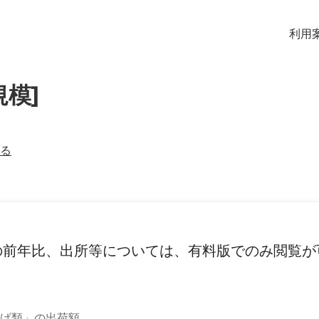
利用
規模]
る
の前年比、出所等については、有料版でのみ閲覧が
げ類」の出荷額