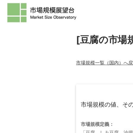
[豆腐の市場
市場規模一覧（
国内
）へ戻
市場規模の値、そ
市場規模
定義：
「豆腐、しみ豆腐、油揚