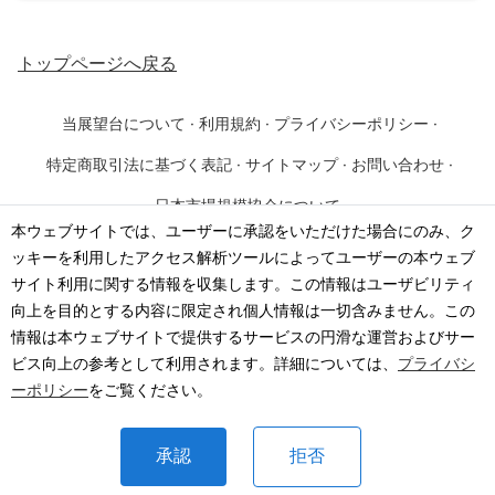
トップページ
へ戻る
当展望台について
·
利用規約
·
プライバシーポリシー
·
特定商取引法に基づく表記
·
サイトマップ
·
お問い合わせ
·
日本市場規模協会について
本ウェブサイトでは、ユーザーに承認をいただけた場合にのみ、ク
ッキーを利用したアクセス解析ツールによってユーザーの本ウェブ
©
2026
·
一般社団法人 日本市場規模協会
サイト利用に関する情報を収集します。この情報はユーザビリティ
向上を目的とする内容に限定され個人情報は一切含みません。この
情報は本ウェブサイトで提供するサービスの円滑な運営およびサー
ビス向上の参考として利用されます。詳細については、
プライバシ
ーポリシー
をご覧ください。
承認
拒否