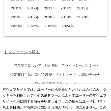
2011年
2012年
2013年
2014年
2015年
2016年
2017年
2018年
2019年
2020年
2021年
2022年
2023年
2024年
トップページ
へ戻る
当展望台について
·
利用規約
·
プライバシーポリシー
·
特定商取引法に基づく表記
·
サイトマップ
·
お問い合わせ
·
日本市場規模協会について
本ウェブサイトでは、ユーザーに承認をいただけた場合にのみ、ク
ッキーを利用したアクセス解析ツールによってユーザーの本ウェブ
©
2026
·
一般社団法人 日本市場規模協会
サイト利用に関する情報を収集します。この情報はユーザビリティ
向上を目的とする内容に限定され個人情報は一切含みません。この