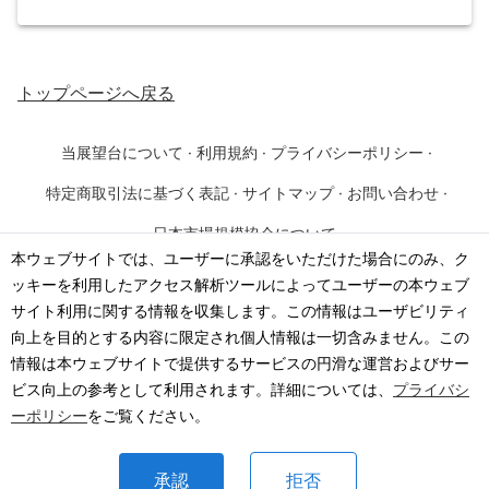
トップページ
へ戻る
当展望台について
·
利用規約
·
プライバシーポリシー
·
特定商取引法に基づく表記
·
サイトマップ
·
お問い合わせ
·
日本市場規模協会について
本ウェブサイトでは、ユーザーに承認をいただけた場合にのみ、ク
ッキーを利用したアクセス解析ツールによってユーザーの本ウェブ
©
2026
·
一般社団法人 日本市場規模協会
サイト利用に関する情報を収集します。この情報はユーザビリティ
向上を目的とする内容に限定され個人情報は一切含みません。この
情報は本ウェブサイトで提供するサービスの円滑な運営およびサー
ビス向上の参考として利用されます。詳細については、
プライバシ
ーポリシー
をご覧ください。
承認
拒否