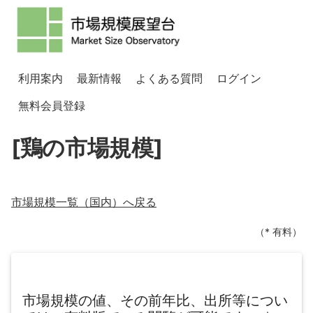
利用案内
最新情報
よくある質問
ログイン
無料会員登録
[鶏の市場規模]
市場規模一覧（
国内
）へ戻る
（* 有料）
市場規模の値、その前年比、出所等につい