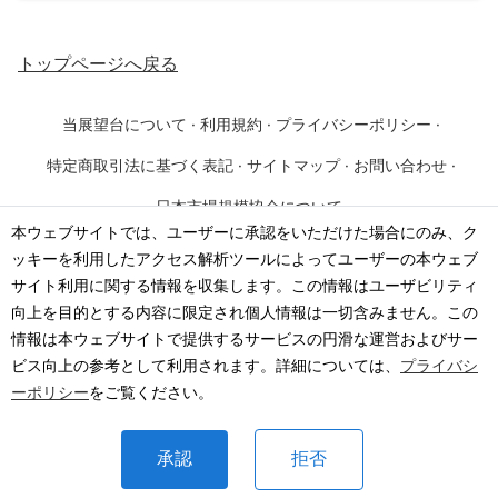
トップページ
へ戻る
当展望台について
·
利用規約
·
プライバシーポリシー
·
特定商取引法に基づく表記
·
サイトマップ
·
お問い合わせ
·
日本市場規模協会について
本ウェブサイトでは、ユーザーに承認をいただけた場合にのみ、ク
ッキーを利用したアクセス解析ツールによってユーザーの本ウェブ
©
2026
·
一般社団法人 日本市場規模協会
サイト利用に関する情報を収集します。この情報はユーザビリティ
向上を目的とする内容に限定され個人情報は一切含みません。この
情報は本ウェブサイトで提供するサービスの円滑な運営およびサー
ビス向上の参考として利用されます。詳細については、
プライバシ
ーポリシー
をご覧ください。
承認
拒否