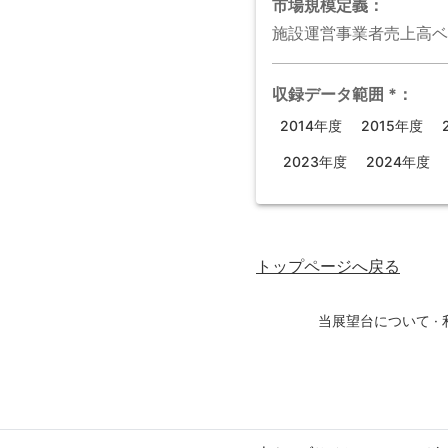
市場規模
定義：
施設運営事業者売上高ベ
収録データ範囲
*
：
2014年度
2015年度
2023年度
2024年度
トップページ
へ戻る
当展望台について
·