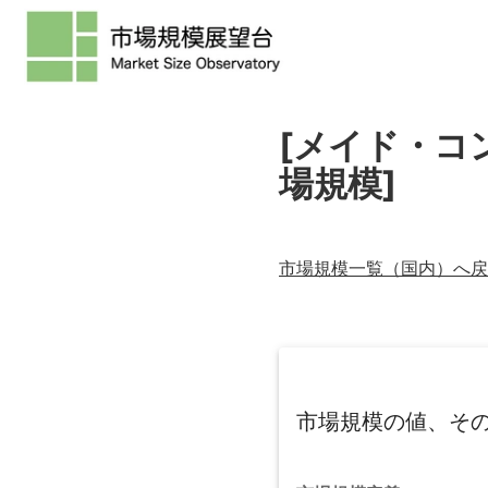
[メイド・コ
場規模]
市場規模一覧（
国内
）へ戻
市場規模の値、そ