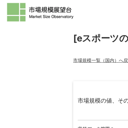
[eスポーツ
市場規模一覧（
国内
）へ戻
市場規模の値、そ