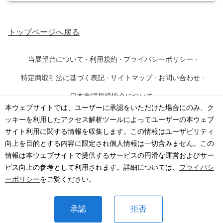
トップページ
へ戻る
当展望台について
·
利用規約
·
プライバシーポリシー
·
特定商取引法に基づく表記
·
サイトマップ
·
お問い合わせ
·
日本市場規模協会について
本ウェブサイトでは、ユーザーに承認をいただけた場合にのみ、ク
ッキーを利用したアクセス解析ツールによってユーザーの本ウェブ
©
2026
·
一般社団法人 日本市場規模協会
サイト利用に関する情報を収集します。この情報はユーザビリティ
向上を目的とする内容に限定され個人情報は一切含みません。この
情報は本ウェブサイトで提供するサービスの円滑な運営およびサー
ビス向上の参考として利用されます。詳細については、
プライバシ
ーポリシー
をご覧ください。
承認
拒否