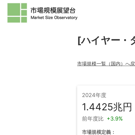
[ハイヤー・
市場規模一覧（
国内
）へ戻
2024年度
1.4425兆円
前年度比
+
3.9%
市場規模
定義：