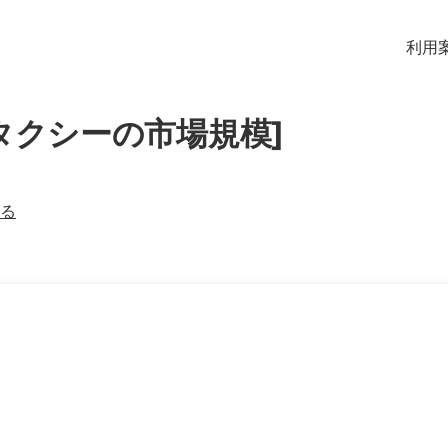
利用
タクシーの市場規模]
る