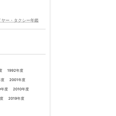
ハイヤー・タクシー年鑑
度
1992年度
年度
2001年度
9年度
2010年度
年度
2019年度