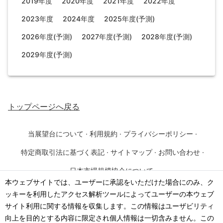
2019年度
2020年度
2021年度
2022年度
2023年度
2024年度
2025年度(予測)
2026年度(予測)
2027年度(予測)
2028年度(予測)
2029年度(予測)
トップページ
へ戻る
当展望台について
·
利用規約
·
プライバシーポリシー
·
特定商取引法に基づく表記
·
サイトマップ
·
お問い合わせ
·
日本市場規模協会について
本ウェブサイトでは、ユーザーに承認をいただけた場合にのみ、ク
ッキーを利用したアクセス解析ツールによってユーザーの本ウェブ
©
2026
·
一般社団法人 日本市場規模協会
サイト利用に関する情報を収集します。この情報はユーザビリティ
向上を目的とする内容に限定され個人情報は一切含みません。この