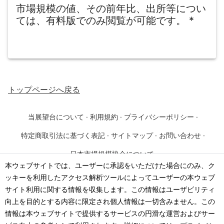
市場規模の値、その前年比、出所等につい
ては、有料版でのみ閲覧が可能です。
*
トップページ
へ戻る
当展望台について
·
利用規約
·
プライバシーポリシー
·
特定商取引法に基づく表記
·
サイトマップ
·
お問い合わせ
·
日本市場規模協会について
本ウェブサイトでは、ユーザーに承認をいただけた場合にのみ、ク
ッキーを利用したアクセス解析ツールによってユーザーの本ウェブ
©
2026
·
一般社団法人 日本市場規模協会
サイト利用に関する情報を収集します。この情報はユーザビリティ
向上を目的とする内容に限定され個人情報は一切含みません。この
情報は本ウェブサイトで提供するサービスの円滑な運営およびサー