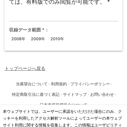
ては、有料版でのみ閲覧が可能です。
*
収録データ範囲
*
：
2008年
2009年
2010年
トップページ
へ戻る
当展望台について
·
利用規約
·
プライバシーポリシー
·
特定商取引法に基づく表記
·
サイトマップ
·
お問い合わせ
·
日本市場規模協会について
本ウェブサイトでは、ユーザーに承認をいただけた場合にのみ、ク
ッキーを利用したアクセス解析ツールによってユーザーの本ウェブ
©
2026
·
一般社団法人 日本市場規模協会
サイト利用に関する情報を収集します。この情報はユーザビリティ