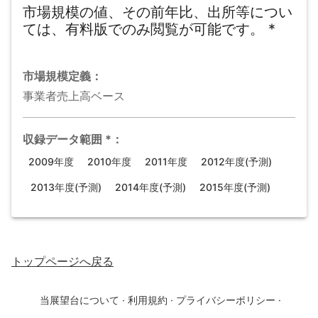
市場規模の値、その前年比、出所等につい
ては、有料版でのみ閲覧が可能です。
*
市場規模
定義：
事業者売上高ベース
収録データ範囲
*
：
2009年度
2010年度
2011年度
2012年度(予測)
2013年度(予測)
2014年度(予測)
2015年度(予測)
トップページ
へ戻る
当展望台について
·
利用規約
·
プライバシーポリシー
·