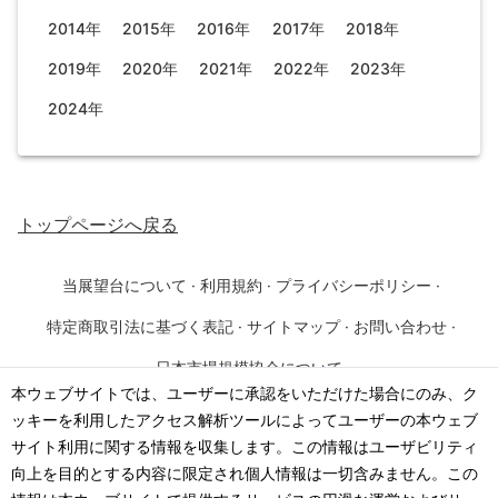
2014年
2015年
2016年
2017年
2018年
2019年
2020年
2021年
2022年
2023年
2024年
トップページ
へ戻る
当展望台について
·
利用規約
·
プライバシーポリシー
·
特定商取引法に基づく表記
·
サイトマップ
·
お問い合わせ
·
日本市場規模協会について
本ウェブサイトでは、ユーザーに承認をいただけた場合にのみ、ク
ッキーを利用したアクセス解析ツールによってユーザーの本ウェブ
©
2026
·
一般社団法人 日本市場規模協会
サイト利用に関する情報を収集します。この情報はユーザビリティ
向上を目的とする内容に限定され個人情報は一切含みません。この