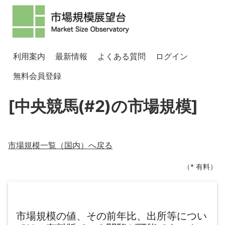
利用案内
最新情報
よくある質問
ログイン
無料会員登録
[中央競馬(#2)の市場規模]
市場規模一覧（
国内
）へ戻る
（* 有料）
市場規模の値、その前年比、出所等につい