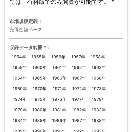
ては、有料版でのみ閲覧が可能です。
*
市場規模
定義：
売得金額ベース
収録データ範囲
*
：
1954年
1955年
1956年
1957年
1958年
1959年
1960年
1961年
1962年
1963年
1964年
1965年
1966年
1967年
1968年
1969年
1970年
1971年
1972年
1973年
1974年
1975年
1976年
1977年
1978年
1979年
1980年
1981年
1982年
1983年
1984年
1985年
1986年
1987年
1988年
1989年
1990年
1991年
1992年
1993年