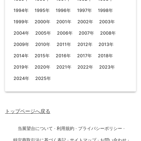
1994年
1995年
1996年
1997年
1998年
1999年
2000年
2001年
2002年
2003年
2004年
2005年
2006年
2007年
2008年
2009年
2010年
2011年
2012年
2013年
2014年
2015年
2016年
2017年
2018年
2019年
2020年
2021年
2022年
2023年
2024年
2025年
トップページ
へ戻る
当展望台について
·
利用規約
·
プライバシーポリシー
·
特定商取引法に基づく表記
·
サイトマップ
·
お問い合わせ
·