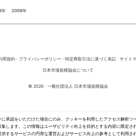
8年
2009年
利用規約
·
プライバシーポリシー
·
特定商取引法に基づく表記
·
サイト
日本市場規模協会について
©
2026
·
一般社団法人 日本市場規模協会
ーに承認をいただけた場合にのみ、クッキーを利用したアクセス解析ツ
収集します。この情報はユーザビリティ向上を目的とする内容に限定さ
提供するサービスの円滑な運営およびサービス向上の参考として利用さ