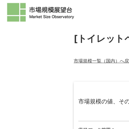
[トイレットペ
市場規模一覧（
国内
）へ戻
市場規模の値、そ