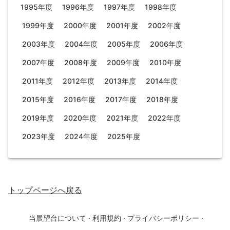
1995年度
1996年度
1997年度
1998年度
1999年度
2000年度
2001年度
2002年度
2003年度
2004年度
2005年度
2006年度
2007年度
2008年度
2009年度
2010年度
2011年度
2012年度
2013年度
2014年度
2015年度
2016年度
2017年度
2018年度
2019年度
2020年度
2021年度
2022年度
2023年度
2024年度
2025年度
トップページ
へ戻る
当展望台について
·
利用規約
·
プライバシーポリシー
·