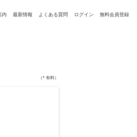
案内
最新情報
よくある質問
ログイン
無料会員登録
（* 有料）