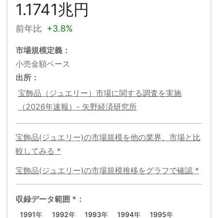
1.1741兆円
前年比
+
3.8%
市場規模
定義：
小売金額ベース
出所：
宝飾品（ジュエリー）市場に関する調査を実施
（2026年速報）- 矢野経済研究所
宝飾品(ジュエリー)の市場規模
を他の業界、市場と比
較してみる
*
宝飾品(ジュエリー)の市場規模
推移をグラフで確認
*
収録データ範囲
*
：
1991年
1992年
1993年
1994年
1995年