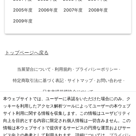
2005年度
2006年度
2007年度
2008年度
2009年度
トップページ
へ戻る
当展望台について
·
利用規約
·
プライバシーポリシー
·
特定商取引法に基づく表記
·
サイトマップ
·
お問い合わせ
·
日本市場規模協会について
本ウェブサイトでは、ユーザーに承認をいただけた場合にのみ、ク
ッキーを利用したアクセス解析ツールによってユーザーの本ウェブ
©
2026
·
一般社団法人 日本市場規模協会
サイト利用に関する情報を収集します。この情報はユーザビリティ
向上を目的とする内容に限定され個人情報は一切含みません。この
情報は本ウェブサイトで提供するサービスの円滑な運営およびサー
ビス向上の参考として利用されます。詳細については、
プライバシ