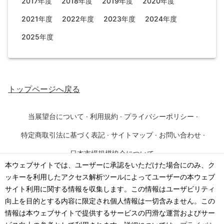
2017年度
2018年度
2019年度
2020年度
2021年度
2022年度
2023年度
2024年度
2025年度
トップページ
へ戻る
当展望台について
·
利用規約
·
プライバシーポリシー
·
特定商取引法に基づく表記
·
サイトマップ
·
お問い合わせ
·
日本市場規模協会について
本ウェブサイトでは、ユーザーに承認をいただけた場合にのみ、ク
ッキーを利用したアクセス解析ツールによってユーザーの本ウェブ
©
2026
·
一般社団法人 日本市場規模協会
サイト利用に関する情報を収集します。この情報はユーザビリティ
向上を目的とする内容に限定され個人情報は一切含みません。この
情報は本ウェブサイトで提供するサービスの円滑な運営およびサー