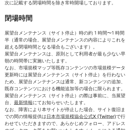
次に記載する閉場時間を除き常時開場しております。
閉場時間
展望台メンテナンス（サイト停止）時の約 1 時間〜1 時間
半（通常の場合。展望台メンテナンスの内容によりこれを
超える閉場時間となる場合もございます）。
展望台メンテナンスは、原則として利用者が最も少ない早
朝の時間帯に実施いたします。
なお、市場規模マップ等既存コンテンツの市場規模データ
更新時には展望台メンテナンス（サイト停止）を行わない
ため、展望台メンテナンスは通常、新コンテンツの追加、
既存コンテンツにおける機能追加等の場合に限られます。
展望台メンテナンス（サイト停止）の際は事前に、
当展望
台
、
最新情報
にてお知らせいたします。
なお、障害により本サイトが停止した場合、サイト復旧ま
での間の情報提供は
日本市場規模協会
公式X (Twitter)
で行
わせていただきますので、あらかじめフォロー、アドレス