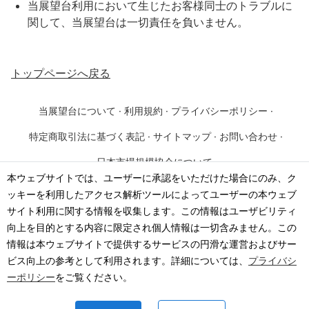
当展望台
利用において生じたお客様同士のトラブルに
関して、
当展望台
は一切責任を負いません。
トップページ
へ戻る
当展望台について
·
利用規約
·
プライバシーポリシー
·
特定商取引法に基づく表記
·
サイトマップ
·
お問い合わせ
·
日本市場規模協会について
本ウェブサイトでは、ユーザーに承認をいただけた場合にのみ、ク
ッキーを利用したアクセス解析ツールによってユーザーの本ウェブ
©
2026
·
一般社団法人 日本市場規模協会
サイト利用に関する情報を収集します。この情報はユーザビリティ
向上を目的とする内容に限定され個人情報は一切含みません。この
情報は本ウェブサイトで提供するサービスの円滑な運営およびサー
ビス向上の参考として利用されます。詳細については、
プライバシ
ーポリシー
をご覧ください。